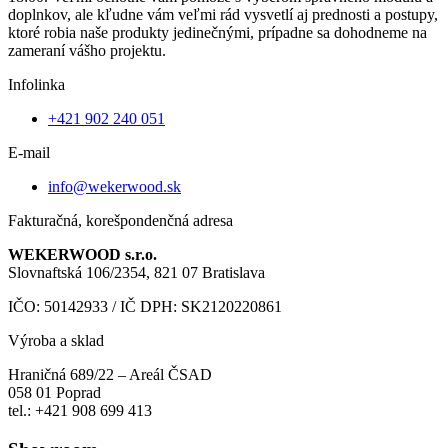
doplnkov, ale kľudne vám veľmi rád vysvetlí aj prednosti a postupy,
ktoré robia naše produkty jedinečnými, prípadne sa dohodneme na
zameraní vášho projektu.
Infolinka
+421 902 240 051
E-mail
info@wekerwood.sk
Fakturačná, korešpondenčná adresa
WEKERWOOD s.r.o.
Slovnaftská 106/2354, 821 07 Bratislava
IČO: 50142933 / IČ DPH: SK2120220861
Výroba a sklad
Hraničná 689/22 – Areál ČSAD
058 01 Poprad
tel.: +421 908 699 413