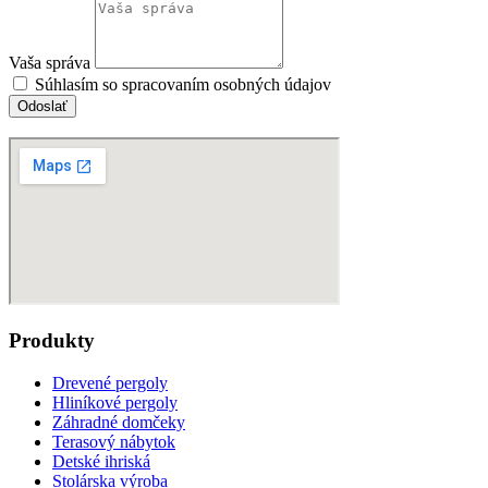
Vaša správa
Súhlasím so spracovaním osobných údajov
Odoslať
Produkty
Drevené pergoly
Hliníkové pergoly
Záhradné domčeky
Terasový nábytok
Detské ihriská
Stolárska výroba