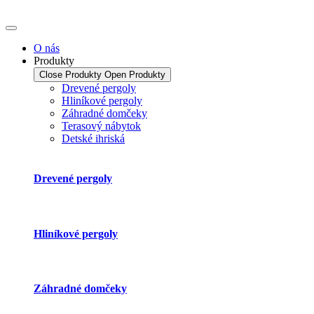
Preskočiť
na
obsah
O nás
Produkty
Close Produkty
Open Produkty
Drevené pergoly
Hliníkové pergoly
Záhradné domčeky
Terasový nábytok
Detské ihriská
Drevené pergoly
Hliníkové pergoly
Záhradné domčeky