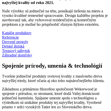
najvyššej kvality od roku 2021.
Naše výrobky sú jedinečné na trhu, ponúkajú riešenia na mieru a
vysoko kvalitné remeselné spracovanie. Design každého projektu je
navrhovaný tak, aby vyhovoval rezidenčným aj komerčným
projektom a je možné ho prispôsobiť rôznym štýlom exteriéru.
Katalóg produktov
Referencie
Drevené pergoly
Detské ihriská
Terasový nábytok
Záhradné domčeky
Spojenie
prírody, umenia & technológií
Tvoríme jedinečné produkty svetovej kvality z masívneho dreva
najvyššej triedy, ktoré očaria aj oko toho najnáročnejšieho klienta.
Základnou a primárnou filozofiou spoločnosti Wekerwood je
spojenie s prírodou, so stromami, ktoré dodá Vašej domácnosti
jedinečnú harmóniu. Spájame umenie spolu s technológiou a
výsledkom sú unikátne produkty tej najvyššej kvality, Vyrobené
priamo v srdci vysokých Tatier len zo Slovenského dreva.