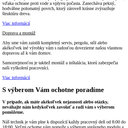
vďaka ochrane proti vode a vplyvu počasia. Zanecháva pekný,
hodvábne polomatný povrch, ktorý zároveň krásne zvýrazňuje
štruktúru dreva.
Viac informácií
Doprava a montáž
Aby sme vám zaistili kompletný servis, pergolu, stôl alebo
akékoľvek iné výrobky vám s radosťou dovezieme našou vlastnou
dopravou až k vám domov.
Samozrejmosťou je taktiež montáž a inštalácia, ktorú zabezpečia
naši vyškolení pracovníci.
Viac informácií
S výberom Vám
ochotne poradíme
V prípade, ak máte akékoľvek nejasnosti alebo otázky,
neváhajte nám kedykoľvek zavolať a radi vám s výberom
pomôžeme.
Náš technik je vám plne k dispozícií každy pracovný deň od 8:00 do
18:00. Veľmi ochotne vám pomože s výberom správneho modulu a