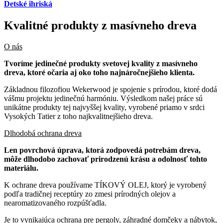
Detské ihriská
Kvalitné produkty z masívneho dreva
O nás
Tvoríme jedinečné produkty svetovej kvality z masívneho
dreva, ktoré očaria aj oko toho najnáročnejšieho klienta.
Základnou filozofiou Wekerwood je spojenie s prírodou, ktoré dodá
vášmu projektu jedinečnú harmóniu. Výsledkom našej práce sú
unikátne produkty tej najvyššej kvality, vyrobené priamo v srdci
Vysokých Tatier z toho najkvalitnejšieho dreva.
Dlhodobá ochrana dreva
Len povrchová úprava, ktorá zodpovedá potrebám dreva,
môže dlhodobo zachovať prirodzenú krásu a odolnosť tohto
materiálu.
K ochrane dreva používame TÍKOVÝ OLEJ, ktorý je vyrobený
podľa tradičnej receptúry zo zmesi prírodných olejov a
nearomatizovaného rozpúšťadla.
Je to vynikajúca ochrana pre pergoly, záhradné domčeky a nábytok,