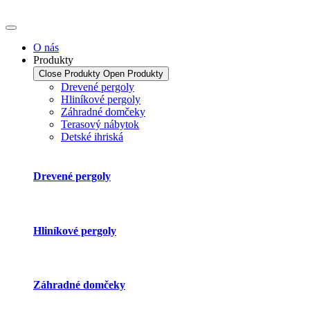
Preskočiť
na
obsah
O nás
Produkty
Close Produkty
Open Produkty
Drevené pergoly
Hliníkové pergoly
Záhradné domčeky
Terasový nábytok
Detské ihriská
Drevené pergoly
Hliníkové pergoly
Záhradné domčeky