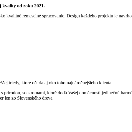
 kvality od roku 2021.
soko kvalitné remeselné spracovanie. Design každého projektu je navr
ej triedy, ktoré očaria aj oko toho najnáročnejšieho klienta.
 s prírodou, so stromami, ktoré dodá Vašej domácnosti jedinečnú harm
ier len zo Slovenského dreva.