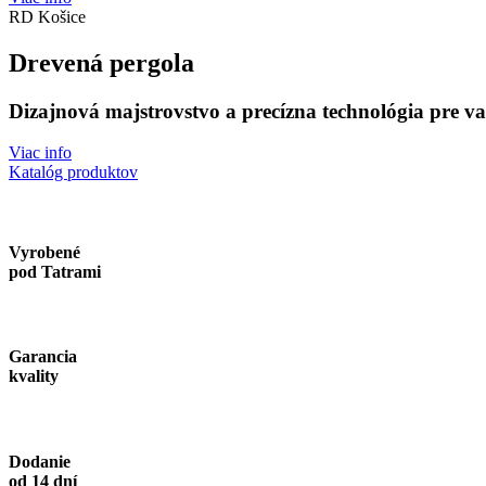
RD Košice
Drevená pergola
Dizajnová majstrovstvo a precízna technológia pre v
Viac info
Katalóg produktov
Vyrobené
pod Tatrami
Garancia
kvality
Dodanie
od 14 dní