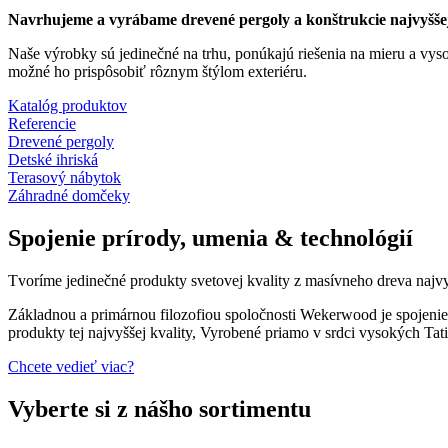
Navrhujeme a vyrábame drevené pergoly a konštrukcie najvyššej
Naše výrobky sú jedinečné na trhu, ponúkajú riešenia na mieru a vy
možné ho prispôsobiť rôznym štýlom exteriéru.
Katalóg produktov
Referencie
Drevené pergoly
Detské ihriská
Terasový nábytok
Záhradné domčeky
Spojenie
prírody, umenia & technológií
Tvoríme jedinečné produkty svetovej kvality z masívneho dreva najvyšš
Základnou a primárnou filozofiou spoločnosti Wekerwood je spojenie
produkty tej najvyššej kvality, Vyrobené priamo v srdci vysokých Tat
Chcete vedieť viac?
Vyberte si z nášho sortimentu