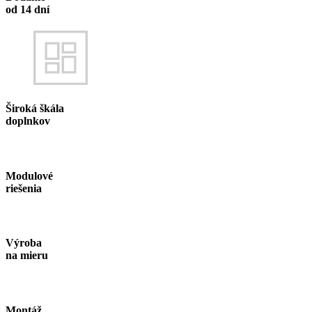
od 14 dní
Široká škála
doplnkov
Modulové
riešenia
Výroba
na mieru
Montáž