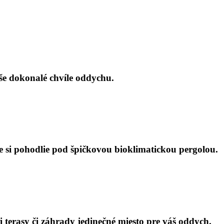
še dokonalé chvíle oddychu.
 si pohodlie pod špičkovou bioklimatickou pergolou.
 terasy či záhrady jedinečné miesto pre váš oddych.