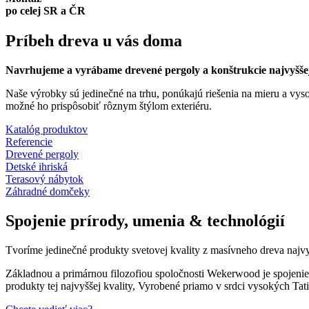
po celej SR a ČR
Príbeh dreva
u vás doma
Navrhujeme a vyrábame drevené pergoly a konštrukcie najvyššej
Naše výrobky sú jedinečné na trhu, ponúkajú riešenia na mieru a vy
možné ho prispôsobiť rôznym štýlom exteriéru.
Katalóg produktov
Referencie
Drevené pergoly
Detské ihriská
Terasový nábytok
Záhradné domčeky
Spojenie
prírody, umenia & technológií
Tvoríme jedinečné produkty svetovej kvality z masívneho dreva najvyšš
Základnou a primárnou filozofiou spoločnosti Wekerwood je spojenie
produkty tej najvyššej kvality, Vyrobené priamo v srdci vysokých Tat