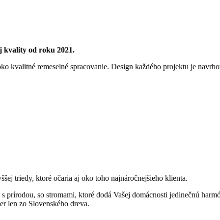
 kvality od roku 2021.
soko kvalitné remeselné spracovanie. Design každého projektu je navr
ej triedy, ktoré očaria aj oko toho najnáročnejšieho klienta.
 s prírodou, so stromami, ktoré dodá Vašej domácnosti jedinečnú harm
ier len zo Slovenského dreva.