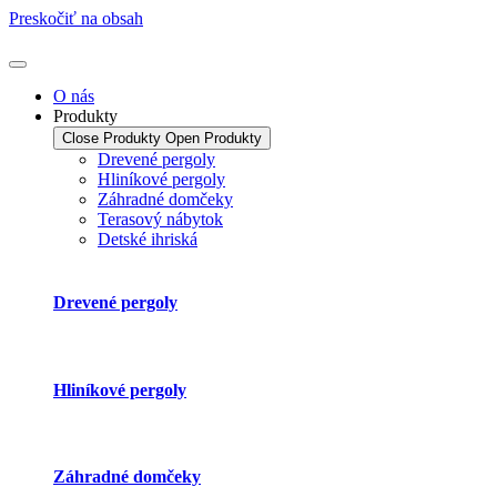
Preskočiť na obsah
O nás
Produkty
Close Produkty
Open Produkty
Drevené pergoly
Hliníkové pergoly
Záhradné domčeky
Terasový nábytok
Detské ihriská
Drevené pergoly
Hliníkové pergoly
Záhradné domčeky