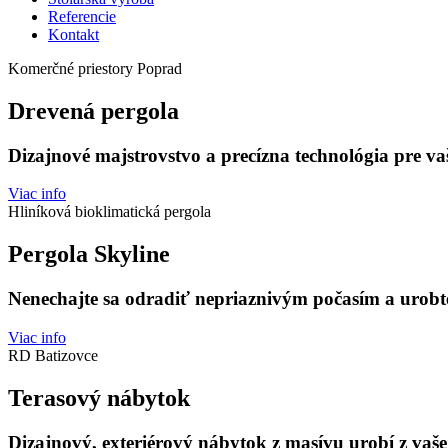
Referencie
Kontakt
Komerčné priestory Poprad
Drevená pergola
Dizajnové majstrovstvo a precízna technológia pre va
Viac info
Hliníková bioklimatická pergola
Pergola Skyline
Nenechajte sa odradiť nepriaznivým počasím a urobte
Viac info
RD Batizovce
Terasový nábytok
Dizajnový, exteriérový nábytok z masívu urobí z vašej